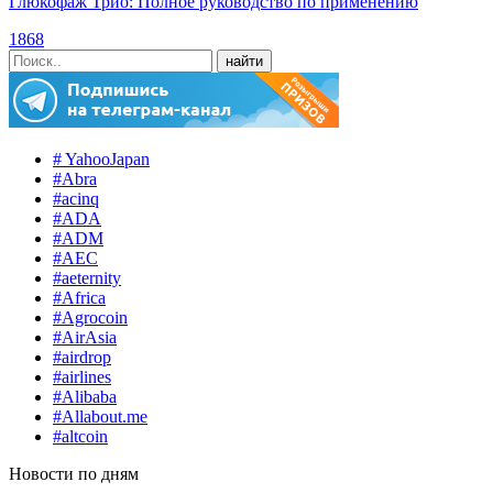
Глюкофаж Трио: Полное руководство по применению
1868
# YahooJapan
#Abra
#acinq
#ADA
#ADM
#AEC
#aeternity
#Africa
#Agrocoin
#AirAsia
#airdrop
#airlines
#Alibaba
#Allabout.me
#altcoin
Новости по дням