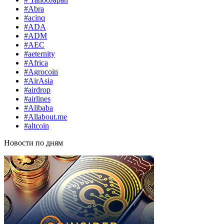
#Abra
#acinq
#ADA
#ADM
#AEC
#aeternity
#Africa
#Agrocoin
#AirAsia
#airdrop
#airlines
#Alibaba
#Allabout.me
#altcoin
Новости по дням