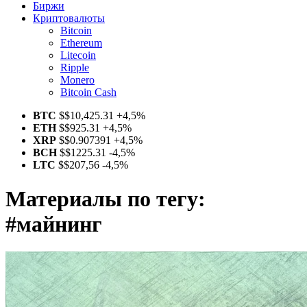
Биржи
Криптовалюты
Bitcoin
Ethereum
Litecoin
Ripple
Monero
Bitcoin Cash
BTC
$
$10,425.31
+4,5%
ETH
$
$925.31
+4,5%
XRP
$
$0.907391
+4,5%
BCH
$
$1225.31
-4,5%
LTC
$
$207,56
-4,5%
Материалы по тегу:
#майнинг