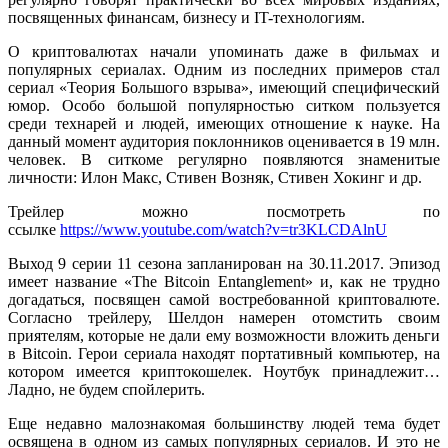
посвященных финансам, бизнесу и IT-технологиям.
О криптовалютах начали упоминать даже в фильмах и
популярных сериалах. Одним из последних примеров стал
сериал «Теория Большого взрыва», имеющий специфический
юмор. Особо большой популярностью ситком пользуется
среди технарей и людей, имеющих отношение к науке. На
данный момент аудитория поклонников оценивается в 19 млн.
человек. В ситкоме регулярно появляются знаменитые
личности: Илон Макс, Стивен Возняк, Стивен Хокинг и др.
Трейлер можно посмотреть по
ссылке
https://www.youtube.com/watch?v=tr3KLCDAlnU
Выход 9 серии 11 сезона запланирован на 30.11.2017. Эпизод
имеет название «The Bitcoin Entanglement» и, как не трудно
догадаться, посвящен самой востребованной криптовалюте.
Согласно трейлеру, Шелдон намерен отомстить своим
приятелям, которые не дали ему возможности вложить деньги
в Bitcoin. Герои сериала находят портативный компьютер, на
котором имеется криптокошелек. Ноутбук принадлежит…
Ладно, не будем спойлерить.
Еще недавно малознакомая большинству людей тема будет
освящена в одном из самых популярных сериалов. И это не