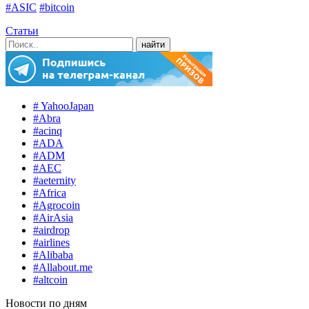
#ASIC
#bitcoin
Статьи
# YahooJapan
#Abra
#acinq
#ADA
#ADM
#AEC
#aeternity
#Africa
#Agrocoin
#AirAsia
#airdrop
#airlines
#Alibaba
#Allabout.me
#altcoin
Новости по дням