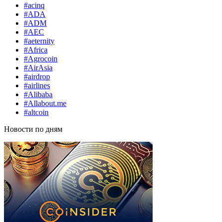
#acinq
#ADA
#ADM
#AEC
#aeternity
#Africa
#Agrocoin
#AirAsia
#airdrop
#airlines
#Alibaba
#Allabout.me
#altcoin
Новости по дням