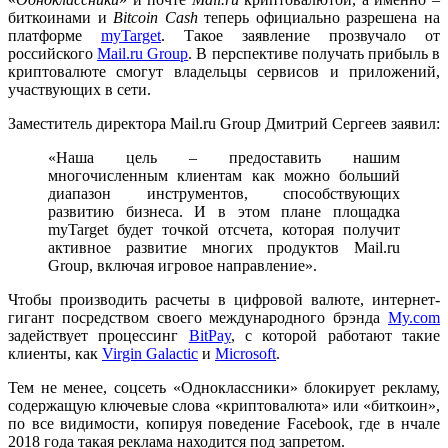
биткоинами и
Bitcoin Cash
теперь официально разрешена на
платформе
myTarget
. Такое заявление прозвучало от
российского
Mail.ru Group
. В перспективе получать прибыль в
криптовалюте смогут владельцы сервисов и приложений,
участвующих в сети.
Заместитель директора Mail.ru Group Дмитрий Сергеев заявил:
«Наша цель – предоставить нашим
многочисленным клиентам как можно больший
диапазон инструментов, способствующих
развитию бизнеса. И в этом плане площадка
myTarget будет точкой отсчета, которая получит
активное развитие многих продуктов Mail.ru
Group, включая игровое направление».
Чтобы производить расчеты в цифровой валюте, интернет-
гигант посредством своего международного брэнда
My.com
задействует процессинг
BitPay
, с которой работают такие
клиенты, как
Virgin Galactic
и
Microsoft
.
Тем не менее, соцсеть «Одноклассники» блокирует рекламу,
содержащую ключевые слова «криптовалюта» или «биткоин»,
по все видимости, копируя поведение Facebook, где в нчале
2018 года такая реклама находится под запретом.