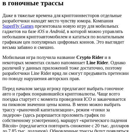
в гоночные трассы
Даже в тяжелые времена для криптоинвесторов отдельные
разработчики находят место чувству юмора. Компания
SuperFly Games
презентовала новую игру для мобильных
гаджетов на базе
iOS
и
Android
, в которой можно управлять
небольшим криптоавтомобилем и кататься по волатильным
графикам цен популярных цифровых коинов. Это выглядит
весьма забавно и смешно.
Мобильная игра получила название
Crypto Rider
и в
некоторых моментах сильно напоминает
Line Rider
. Однако
различий у данных приложений тоже достаточно, поэтому
разработчики Line Rider вряд ли смогут предъявить претензии
по поводу нарушения авторских прав.
Перед началом заезда игроку предлагают выбрать гоночное
авто и график понравившейся криптовалюты. Чаще всего
поездка стартует с момента проведения ICO и заканчивается
на пиковом значении цены коина. В меню можно выбрать
трассу «рыночной капитализации», режим «гонки за
лидером» (здесь разрешается проломить график по
собственному усмотрению), маршрут «критического падения
Bitcoin» (предлагается повторить снижение с 20 тыс. долларов
до 7,85 тыс. долларов). Обновленные трассы будут появляться