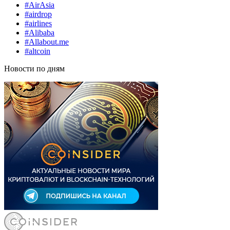
#AirAsia
#airdrop
#airlines
#Alibaba
#Allabout.me
#altcoin
Новости по дням