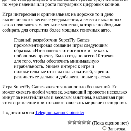
по мере падения или роста популярных цифровых коинов.
Игра интересная и оригинальная: на дорожке то и дело
высвечиваются веселые уведомления, а вместо выхлопных
газов появляются маленькие монетки, которые необходимо
собирать для открытия более мощных гоночных авто.
Главный разработчик SuperFly Games
прокомментировал создание игры следующим
образом: «Изначально я относился к игре как к
побочному проекту. Было создано всего 10 треков
для того, чтобы обеспечить минимальную
играбельность. Увидев интерес к игре и
положительные отзывы пользователей, я решил
развивать ее дальше и добавлять новые трассы».
Игра SuperFly Games является полностью бесплатной. Ее
может скачать любой человек, желающий провести несколько
минут за незатейливым и веселым занятием, высмеивая при
этом стремление криптовалют завоевать мировое господство.
Подписаться на
Telegram-канал Coinsider
(Пока оценок нет)
Загрузка...