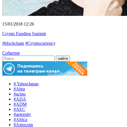
15/01/2018 12:26
Crypto Funding Summit
#blockchain
#Cryptocurrency
События
# YahooJapan
#Abra
#acinq
#ADA
#ADM
#AEC
#aeternity
#Africa
#Agrocoin