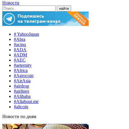
Новости
# YahooJapan
#Abra
#acinq
#ADA
#ADM
#AEC
#aeternity
#Africa
#Agrocoin
#AirAsia
#airdrop
#airlines
#Alibaba
#Allabout.me
#altcoin
Новости по дням