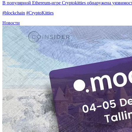
В популярной Ethereum-игре Cryptokitties обнаружена уязвимос
#blockchain
#CryptoKitties
Новости