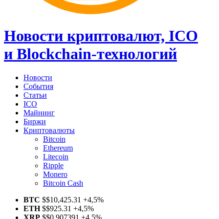
Новости криптовалют, ICO
и Blockchain-технологий
Новости
События
Статьи
ICO
Майнинг
Биржи
Криптовалюты
Bitcoin
Ethereum
Litecoin
Ripple
Monero
Bitcoin Cash
BTC
$
$10,425.31
+4,5%
ETH
$
$925.31
+4,5%
XRP
$
$0.907391
+4,5%