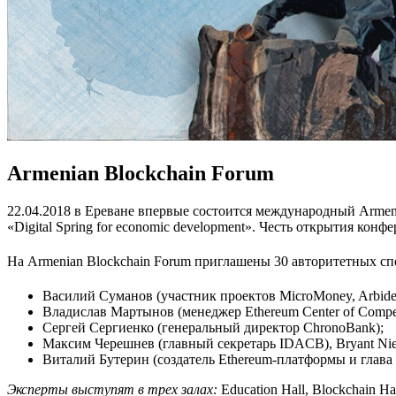
Armenian Blockchain Forum
22.04.2018 в Ереване впервые состоится международный Armen
«Digital Spring for economic development». Честь открытия ко
На Armenian Blockchain Forum приглашены 30 авторитетных сп
Василий Суманов (участник проектов MicroMoney,
Arbid
Владислав Мартынов (менеджер Ethereum Center of Compet
Сергей Сергиенко (генеральный директор ChronoBank);
Максим Черешнев (главный секретарь IDACB), Bryant Niels
Виталий Бутерин (создатель Ethereum-платформы и глава 
Эксперты выступят в трех залах:
Education Hall, Blockchain 