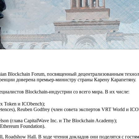
ian Blockchain Forum, посвященный децентрализованным технол
нференции доверена премьер-министру страны Карену Карапетяну.
ециалистов Blockchain-индустрии со всего мира.
В их числе:
ex Token и ICObench);
ences), Reuben Godfrey (член совета экспертов VRT World и ICO
on (глава CapitalWave Inc. и The Blockchain Academy);
Ethereum Foundation).
Hall, Roadshow Hall. В ходе чтения докладов они поделятся с го