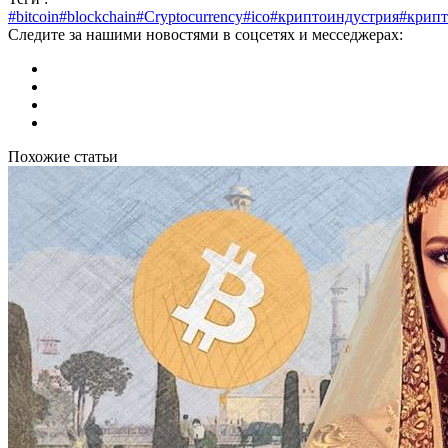
#bitcoin
#blockchain
#Cryptocurrency
#ico
#криптоиндустрия
#крип
Следите за нашими новостями в соцсетях и месседжерах:
Похожие статьи