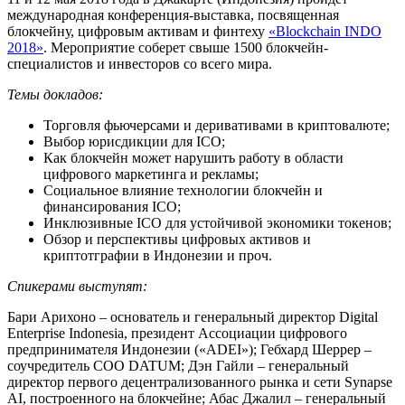
международная конференция-выставка, посвященная
блокчейну, цифровым активам и финтеху
«Blockchain INDO
2018»
. Мероприятие соберет свыше 1500 блокчейн-
специалистов и инвесторов со всего мира.
Темы докладов:
Торговля фьючерсами и деривативами в криптовалюте;
Выбор юрисдикции для ICO;
Как блокчейн может нарушить работу в области
цифрового маркетинга и рекламы;
Социальное влияние технологии блокчейн и
финансирования ICO;
Инклюзивные ICO для устойчивой экономики токенов;
Обзор и перспективы цифровых активов и
криптотграфии в Индонезии и проч.
Спикерами выступят:
Бари Арихоно – основатель и генеральный директор Digital
Enterprise Indonesia, президент Ассоциации цифрового
предпринимателя Индонезии («ADEI»); Гебхард Шеррер –
соучредитель COO DATUM; Дэн Гайли – генеральный
директор первого децентрализованного рынка и сети Synapse
AI, построенного на блокчейне; Абас Джалил – генеральный