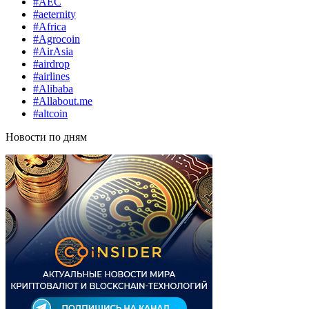
#AEC
#aeternity
#Africa
#Agrocoin
#AirAsia
#airdrop
#airlines
#Alibaba
#Allabout.me
#altcoin
Новости по дням