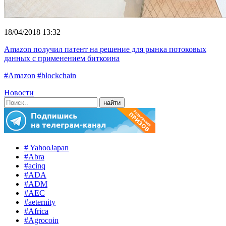
18/04/2018 13:32
Amazon получил патент на решение для рынка потоковых
данных с применением биткоина
#Amazon
#blockchain
Новости
# YahooJapan
#Abra
#acinq
#ADA
#ADM
#AEC
#aeternity
#Africa
#Agrocoin