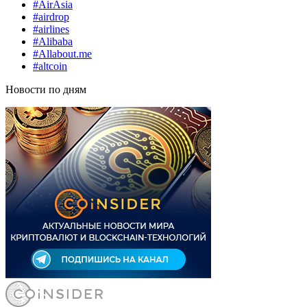
#AirAsia
#airdrop
#airlines
#Alibaba
#Allabout.me
#altcoin
Новости по дням