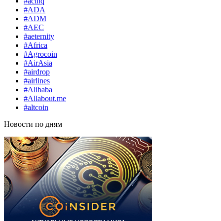
#acinq
#ADA
#ADM
#AEC
#aeternity
#Africa
#Agrocoin
#AirAsia
#airdrop
#airlines
#Alibaba
#Allabout.me
#altcoin
Новости по дням