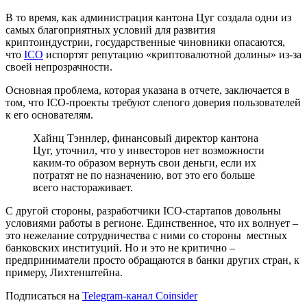
В то время, как администрация кантона Цуг создала одни из
самых благоприятных условий для развития
криптоиндустрии, государственные чиновники опасаются,
что
ICO
испортят репутацию «криптовалютной долины» из-за
своей непрозрачности.
Основная проблема, которая указана в отчете, заключается в
том, что ICO-проекты требуют слепого доверия пользователей
к его основателям.
Хайнц Тэннлер, финансовый директор кантона
Цуг, уточнил, что у инвесторов нет возможности
каким-то образом вернуть свои деньги, если их
потратят не по назначению, вот это его больше
всего настораживает.
С другой стороны, разработчики ICO-стартапов довольны
условиями работы в регионе. Единственное, что их волнует –
это нежелание сотрудничества с ними со стороны местных
банковских институций. Но и это не критично –
предприниматели просто обращаются в банки других стран, к
примеру, Лихтенштейна.
Подписаться на
Telegram-канал Coinsider