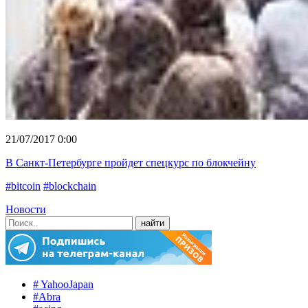
21/07/2017 0:00
В Санкт-Петербурге пройдет спецкурс по блокчейну
#bitcoin
#blockchain
Новости
# YahooJapan
#Abra