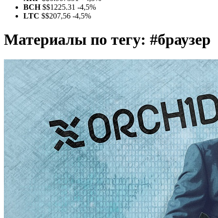
BCH
$
$1225.31
-4,5%
LTC
$
$207,56
-4,5%
Материалы по тегу:
#браузер