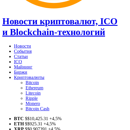
Новости криптовалют, ICO
и Blockchain-технологий
Новости
События
Статьи
ICO
Майнинг
Биржи
Криптовалюты
Bitcoin
Ethereum
Litecoin
Ripple
Monero
Bitcoin Cash
BTC
$
$10,425.31
+4,5%
ETH
$
$925.31
+4,5%
XRP
$
$0.907391
+4,5%