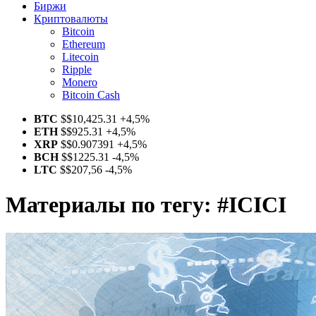
Биржи
Криптовалюты
Bitcoin
Ethereum
Litecoin
Ripple
Monero
Bitcoin Cash
BTC
$
$10,425.31
+4,5%
ETH
$
$925.31
+4,5%
XRP
$
$0.907391
+4,5%
BCH
$
$1225.31
-4,5%
LTC
$
$207,56
-4,5%
Материалы по тегу:
#ICICI