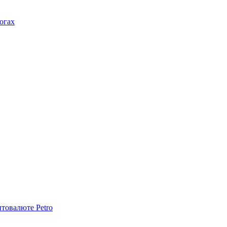
огах
птовалюте Petro