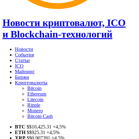
Новости криптовалют, ICO
и Blockchain-технологий
Новости
События
Статьи
ICO
Майнинг
Биржи
Криптовалюты
Bitcoin
Ethereum
Litecoin
Ripple
Monero
Bitcoin Cash
BTC
$
$10,425.31
+4,5%
ETH
$
$925.31
+4,5%
XRP
$
$0.907391
+4,5%