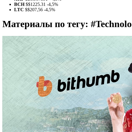
BCH
$
$1225.31
-4,5%
LTC
$
$207,56
-4,5%
Материалы по тегу:
#Technolo