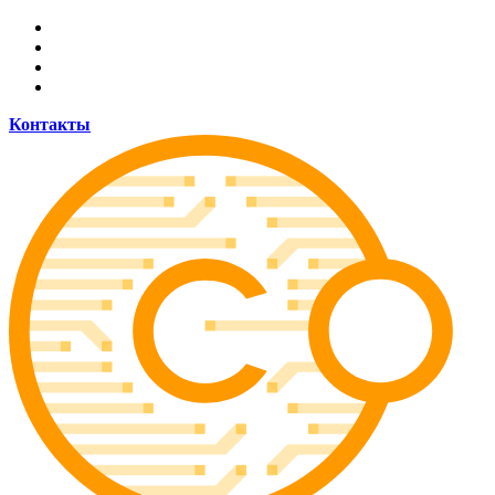
Allow coinsider.com to send web push
notifications to your desktop.
Don't allow
Контакты
Powered by SendPulse