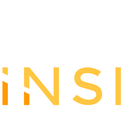
×
Allow