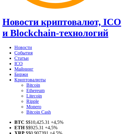
Новости криптовалют, ICO
и Blockchain-технологий
Новости
События
Статьи
ICO
Майнинг
Биржи
Криптовалюты
Bitcoin
Ethereum
Litecoin
Ripple
Monero
Bitcoin Cash
BTC
$
$10,425.31
+4,5%
ETH
$
$925.31
+4,5%
XRP
$
$0.907391
+4,5%