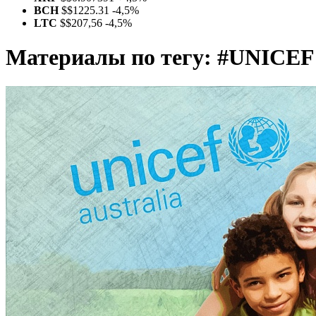
BCH
$
$1225.31
-4,5%
LTC
$
$207,56
-4,5%
Материалы по тегу:
#UNICEF