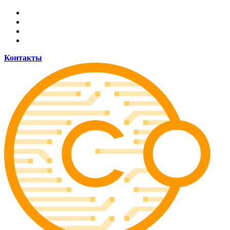
Allow coinsider.com to send web push
notifications to your desktop.
Don't allow
Powered by SendPulse
Контакты