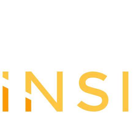
×
Allow