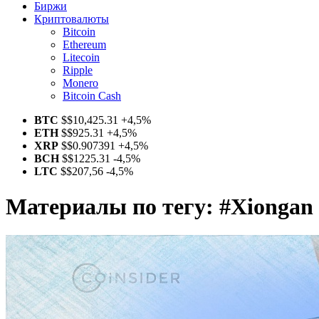
Биржи
Криптовалюты
Bitcoin
Ethereum
Litecoin
Ripple
Monero
Bitcoin Cash
BTC
$
$10,425.31
+4,5%
ETH
$
$925.31
+4,5%
XRP
$
$0.907391
+4,5%
BCH
$
$1225.31
-4,5%
LTC
$
$207,56
-4,5%
Материалы по тегу:
#Xiongan