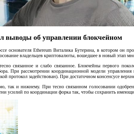
лал выводы об управлении блокчейном
ссе основателя Ethereum Виталика Бутерина, в котором он пр
олосование владельцев криптовалюты, вошедшее в новый этап мн
тесно связанное и слабо связанное. Блокчейны первого поко
бора. При рассмотрении координационной модели управления и
кой протокол задействован). При достаточном консенсусе верхн
ою, так и нижнему. При тесно связанном голосовании одобрен
мени усилий по координации форка так, чтобы сохранить имеющи