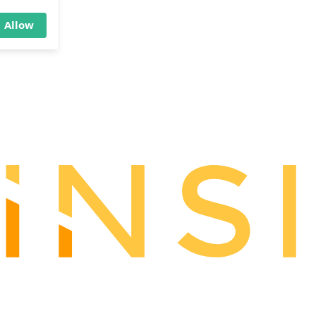
×
Allow