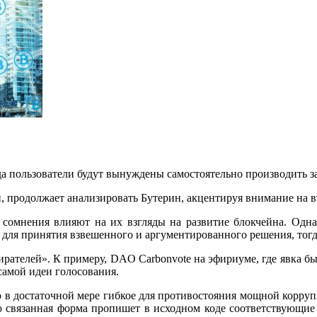
а пользователи будут вынуждены самостоятельно производить за
и, продолжает анализировать Бутерин, акцентируя внимание на 
о сомнения влияют на их взгляды на развитие блокчейна. Од
для принятия взвешенного и аргументированного решения, тогд
ирателей». К примеру, DAO Carbonvote на эфириуме, где явка был
 самой идеи голосования.
но в достаточной мере гибкое для противостояния мощной корру
 связанная форма пропишет в исходном коде соответствующие 