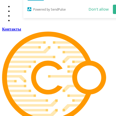
Allow coinsider.com to send web push
notifications to your desktop.
Don't allow
Контакты
Powered by SendPulse