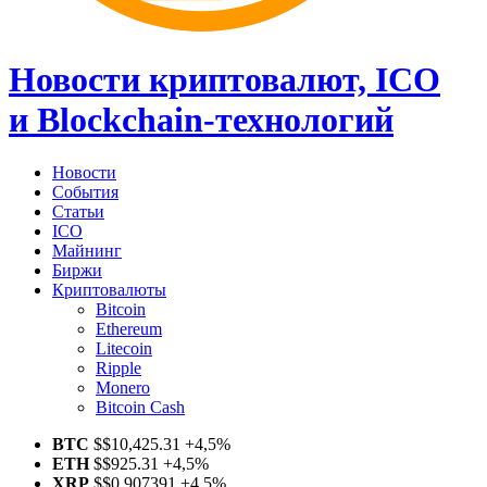
Новости криптовалют, ICO
и Blockchain-технологий
Новости
События
Статьи
ICO
Майнинг
Биржи
Криптовалюты
Bitcoin
Ethereum
Litecoin
Ripple
Monero
Bitcoin Cash
BTC
$
$10,425.31
+4,5%
ETH
$
$925.31
+4,5%
XRP
$
$0.907391
+4,5%