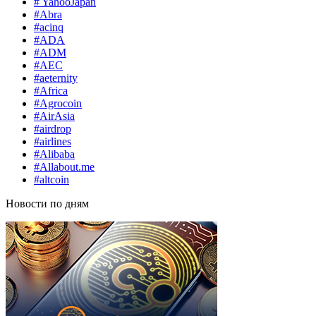
# YahooJapan
#Abra
#acinq
#ADA
#ADM
#AEC
#aeternity
#Africa
#Agrocoin
#AirAsia
#airdrop
#airlines
#Alibaba
#Allabout.me
#altcoin
Новости по дням