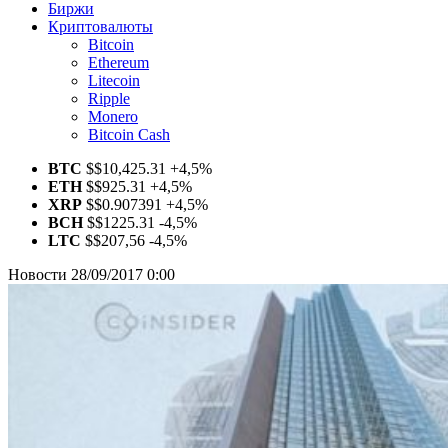
Биржи
Криптовалюты
Bitcoin
Ethereum
Litecoin
Ripple
Monero
Bitcoin Cash
BTC
$
$10,425.31
+4,5%
ETH
$
$925.31
+4,5%
XRP
$
$0.907391
+4,5%
BCH
$
$1225.31
-4,5%
LTC
$
$207,56
-4,5%
Новости
28/09/2017 0:00