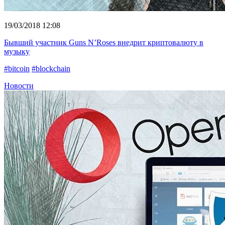
19/03/2018 12:08
Бывший участник Guns N’Roses внедрит криптовалюту в
музыку
#bitcoin
#blockchain
Новости