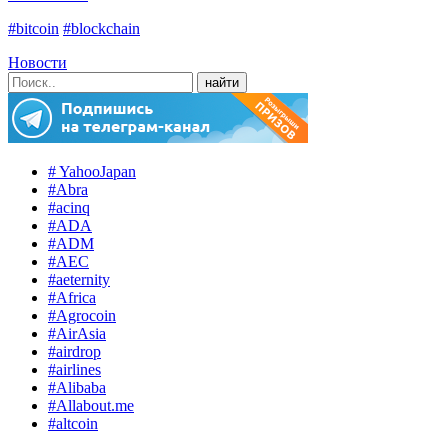
#bitcoin
#blockchain
Новости
# YahooJapan
#Abra
#acinq
#ADA
#ADM
#AEC
#aeternity
#Africa
#Agrocoin
#AirAsia
#airdrop
#airlines
#Alibaba
#Allabout.me
#altcoin