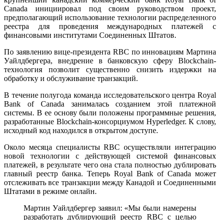
Canada инициировал под своим руководством проект,
предполагающий использование технологии распределенного
реестра для проведения международных платежей с
финансовыми институтами Соединенных Штатов.
По заявлению вице-президента RBC по инновациям Мартина
Уайлдбергера, внедрение в банковскую сферу Blockchain-
технология позволит существенно снизить издержки на
обработку и обслуживание транзакций.
В течение полугода команда исследовательского центра Royal
Bank of Canada занималась созданием этой платежной
системы. В ее основу были положены программные решения,
разработанные Blockchain-консорциумом Hyperledger. К слову,
исходный код находился в открытом доступе.
Около месяца специалисты RBC осуществляли интеграцию
новой технологии с действующей системой финансовых
платежей, в результате чего она стала полностью дублировать
главный реестр банка. Теперь Royal Bank of Canada может
отслеживать все транзакции между Канадой и Соединенными
Штатами в режиме онлайн.
Мартин Уайлдбергер заявил: «Мы были намерены
разработать дублирующий реестр RBC с целью