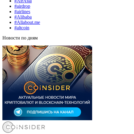
#AirAsia
#airdrop
#airlines
#Alibaba
#Allabout.me
#altcoin
Новости по дням