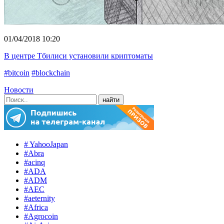
01/04/2018 10:20
В центре Тбилиси установили криптоматы
#bitcoin
#blockchain
Новости
# YahooJapan
#Abra
#acinq
#ADA
#ADM
#AEC
#aeternity
#Africa
#Agrocoin