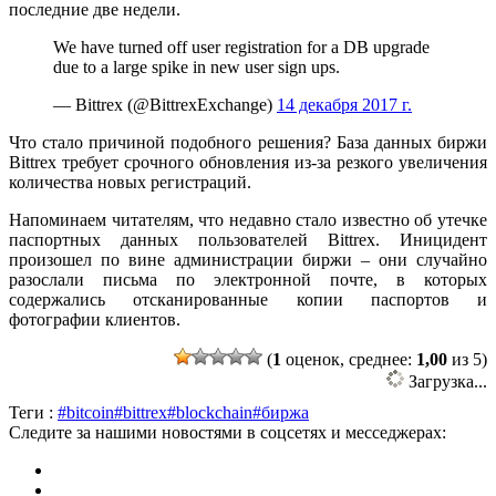
последние две недели.
We have turned off user registration for a DB upgrade
due to a large spike in new user sign ups.
— Bittrex (@BittrexExchange)
14 декабря 2017 г.
Что стало причиной подобного решения? База данных биржи
Bittrex требует срочного обновления из-за резкого увеличения
количества новых регистраций.
Напоминаем читателям, что недавно стало известно об утечке
паспортных данных пользователей Bittrex. Иницидент
произошел по вине администрации биржи – они случайно
разослали письма по электронной почте, в которых
содержались отсканированные копии паспортов и
фотографии клиентов.
(
1
оценок, среднее:
1,00
из 5)
Загрузка...
Теги :
#bitcoin
#bittrex
#blockchain
#биржа
Следите за нашими новостями в соцсетях и месседжерах: