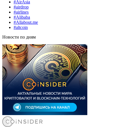
#AirAsia
#airdrop
#airlines
#Alibaba
#Allabout.me
#altcoin
Новости по дням