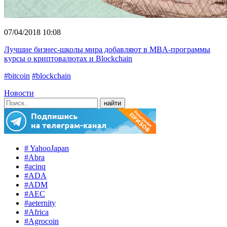
07/04/2018 10:08
Лучшие бизнес-школы мира добавляют в MBA-программы
курсы о криптовалютах и Blockchain
#bitcoin
#blockchain
Новости
# YahooJapan
#Abra
#acinq
#ADA
#ADM
#AEC
#aeternity
#Africa
#Agrocoin