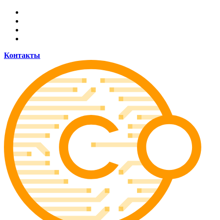
Allow coinsider.com to send web push
notifications to your desktop.
Don't allow
Контакты
Powered by SendPulse