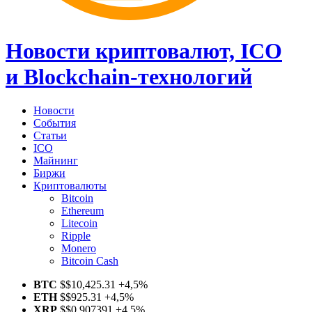
Новости криптовалют, ICO
и Blockchain-технологий
Новости
События
Статьи
ICO
Майнинг
Биржи
Криптовалюты
Bitcoin
Ethereum
Litecoin
Ripple
Monero
Bitcoin Cash
BTC
$
$10,425.31
+4,5%
ETH
$
$925.31
+4,5%
XRP
$
$0.907391
+4,5%