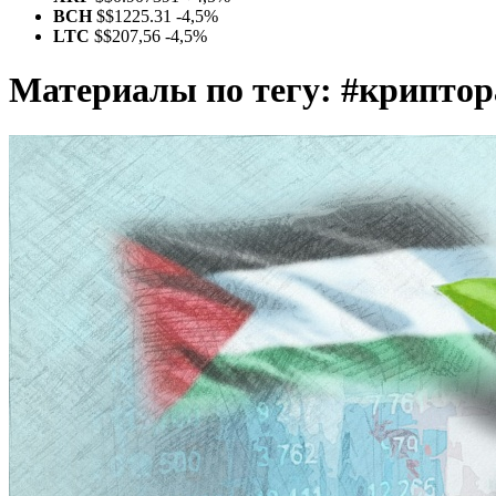
BCH
$
$1225.31
-4,5%
LTC
$
$207,56
-4,5%
Материалы по тегу:
#криптор