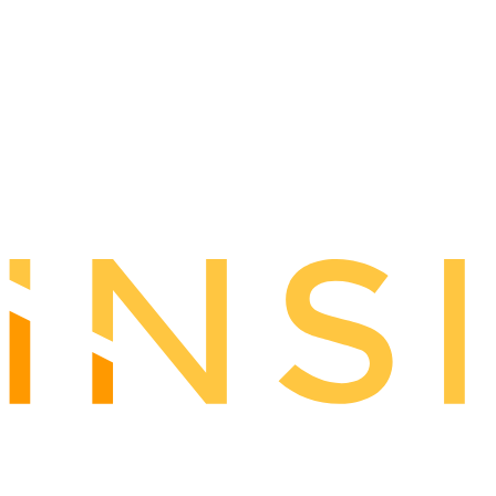
×
Allow