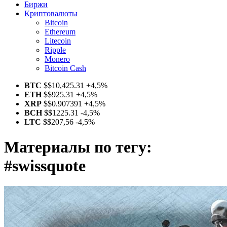
Биржи
Криптовалюты
Bitcoin
Ethereum
Litecoin
Ripple
Monero
Bitcoin Cash
BTC
$
$10,425.31
+4,5%
ETH
$
$925.31
+4,5%
XRP
$
$0.907391
+4,5%
BCH
$
$1225.31
-4,5%
LTC
$
$207,56
-4,5%
Материалы по тегу:
#swissquote