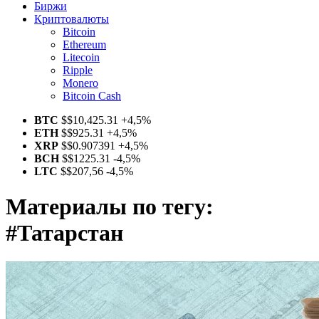
Биржи
Криптовалюты
Bitcoin
Ethereum
Litecoin
Ripple
Monero
Bitcoin Cash
BTC
$
$10,425.31
+4,5%
ETH
$
$925.31
+4,5%
XRP
$
$0.907391
+4,5%
BCH
$
$1225.31
-4,5%
LTC
$
$207,56
-4,5%
Материалы по тегу:
#Татарстан