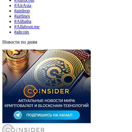
#Agrocoin
#AirAsia
#airdrop
#airlines
#Alibaba
#Allabout.me
#altcoin
Новости по дням