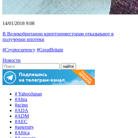
14/01/2018 9:08
В Великобритании криптоинвесторам отказывают в
получении ипотеки
#Cryptocurrency
#GreatBritain
Новости
# YahooJapan
#Abra
#acinq
#ADA
#ADM
#AEC
#aeternity
#Africa