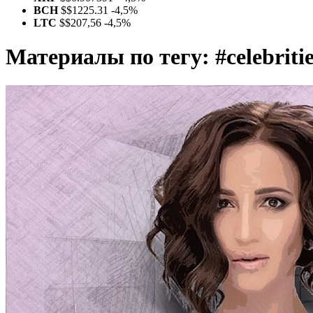
BCH
$
$1225.31
-4,5%
LTC
$
$207,56
-4,5%
Материалы по тегу:
#celebriti