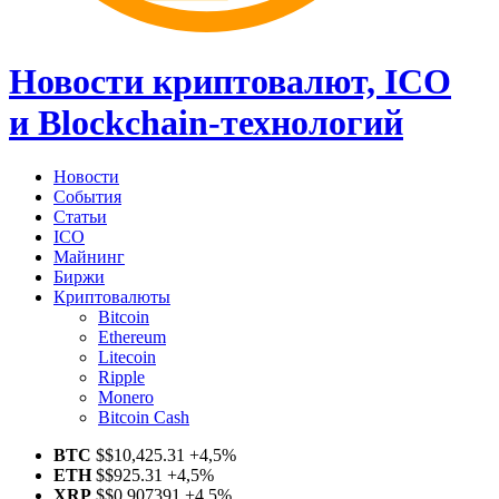
Новости криптовалют, ICO
и Blockchain-технологий
Новости
События
Статьи
ICO
Майнинг
Биржи
Криптовалюты
Bitcoin
Ethereum
Litecoin
Ripple
Monero
Bitcoin Cash
BTC
$
$10,425.31
+4,5%
ETH
$
$925.31
+4,5%
XRP
$
$0.907391
+4,5%