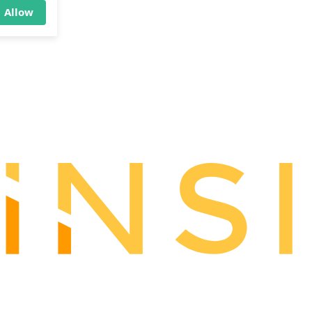
×
Allow