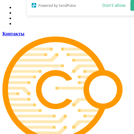
Allow coinsider.com to send web push
notifications to your desktop.
Don't allow
Контакты
Powered by SendPulse