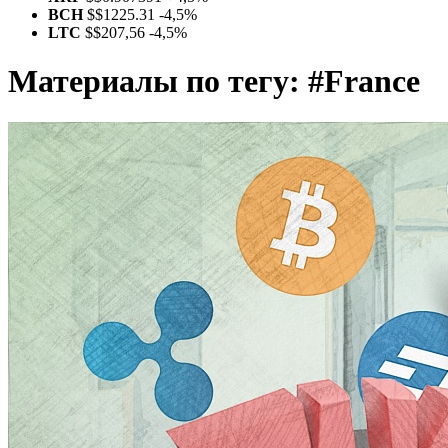
BCH
$
$1225.31
-4,5%
LTC
$
$207,56
-4,5%
Материалы по тегу:
#France