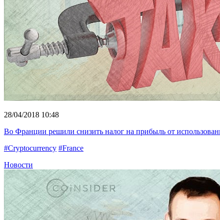
28/04/2018 10:48
Во Франции решили снизить налог на прибыль от использова
#Cryptocurrency
#France
Новости