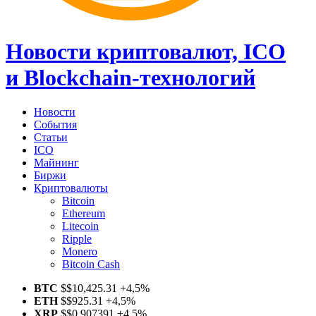
Новости криптовалют, ICO
и Blockchain-технологий
Новости
События
Статьи
ICO
Майнинг
Биржи
Криптовалюты
Bitcoin
Ethereum
Litecoin
Ripple
Monero
Bitcoin Cash
BTC
$
$10,425.31
+4,5%
ETH
$
$925.31
+4,5%
XRP
$
$0.907391
+4,5%