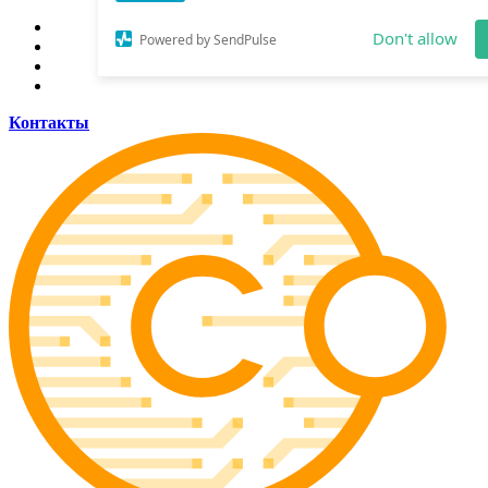
Allow coinsider.com to send web push
notifications to your desktop.
Don't allow
Контакты
Powered by SendPulse