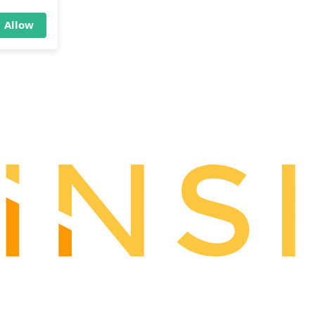
×
Allow