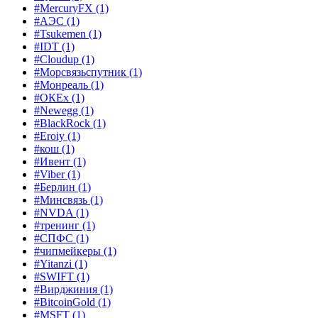
#MercuryFX
(1)
#АЭС
(1)
#Tsukemen
(1)
#IDT
(1)
#Cloudup
(1)
#Морсвязьспутник
(1)
#Монреаль
(1)
#ОКЕх
(1)
#Newegg
(1)
#BlackRock
(1)
#Eroiy
(1)
#кош
(1)
#Ивент
(1)
#Viber
(1)
#Берлин
(1)
#Минсвязь
(1)
#NVDA
(1)
#тренинг
(1)
#СПФС
(1)
#чипмейкеры
(1)
#Yitanzi
(1)
#SWIFT
(1)
#Вирджиния
(1)
#BitcoinGold
(1)
#MSFT
(1)