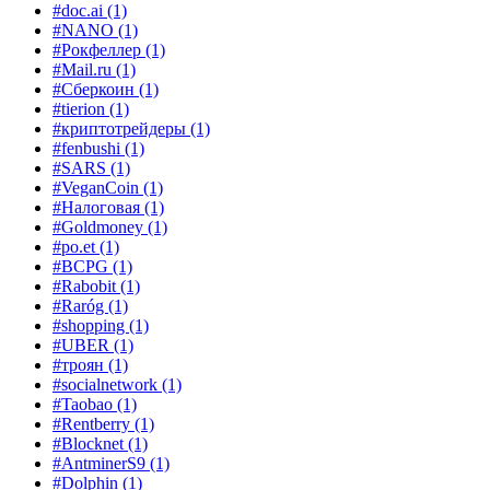
#doc.ai
(1)
#NANO
(1)
#Рокфеллер
(1)
#Mail.ru
(1)
#Сберкоин
(1)
#tierion
(1)
#криптотрейдеры
(1)
#fenbushi
(1)
#SARS
(1)
#VeganCoin
(1)
#Налоговая
(1)
#Goldmoney
(1)
#po.et
(1)
#BCPG
(1)
#Rabobit
(1)
#Raróg
(1)
#shopping
(1)
#UBER
(1)
#троян
(1)
#socialnetwork
(1)
#Taobao
(1)
#Rentberry
(1)
#Blocknet
(1)
#AntminerS9
(1)
#Dolphin
(1)