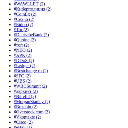
#WAWLLET
(2)
#Киберполиция
(2)
#CoinEx
(2)
#Cex.io
(2)
#Eidoo
(2)
#Tor
(2)
#DeutscheBank
(2)
#Quoine
(2)
#топ
(2)
#NEO
(2)
#АРК
(2)
#DDoS
(2)
#Ledger
(2)
#Bestchange.ru
(2)
#SFC
(2)
#UBS
(2)
#WBCSummit
(2)
#даркнет
(2)
#Bitrefill
(2)
#MorganStanley
(2)
#Buzcoin
(2)
#Overstock.com
(2)
#Vkontakte
(2)
#Cisco
(2)
#eBay
(2)