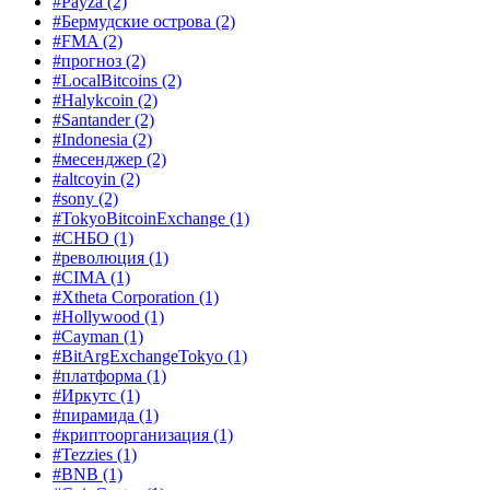
#Payza
(2)
#Бермудские острова
(2)
#FMA
(2)
#прогноз
(2)
#LocalBitcoins
(2)
#Halykcoin
(2)
#Santander
(2)
#Indonesia
(2)
#месенджер
(2)
#altcoyin
(2)
#sony
(2)
#TokyoBitcoinExchange
(1)
#СНБО
(1)
#революция
(1)
#CIMA
(1)
#Xtheta Corporation
(1)
#Hollywood
(1)
#Cayman
(1)
#BitArgExchangeTokyo
(1)
#платформа
(1)
#Иркутс
(1)
#пирамида
(1)
#криптоорганизация
(1)
#Tezzies
(1)
#BNB
(1)