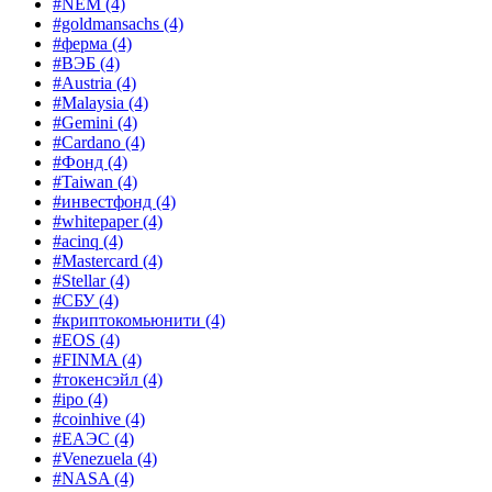
#NEM
(4)
#goldmansachs
(4)
#ферма
(4)
#ВЭБ
(4)
#Austria
(4)
#Malaysia
(4)
#Gemini
(4)
#Cardano
(4)
#Фонд
(4)
#Taiwan
(4)
#инвестфонд
(4)
#whitepaper
(4)
#acinq
(4)
#Mastercard
(4)
#Stellar
(4)
#СБУ
(4)
#криптокомьюнити
(4)
#EOS
(4)
#FINMA
(4)
#токенсэйл
(4)
#ipo
(4)
#coinhive
(4)
#ЕАЭС
(4)
#Venezuela
(4)
#NASA
(4)