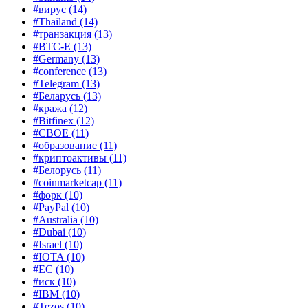
#вирус
(14)
#Thailand
(14)
#транзакция
(13)
#BTC-E
(13)
#Germany
(13)
#conference
(13)
#Telegram
(13)
#Беларусь
(13)
#кража
(12)
#Bitfinex
(12)
#CBOE
(11)
#образование
(11)
#криптоактивы
(11)
#Белорусь
(11)
#coinmarketcap
(11)
#форк
(10)
#PayPal
(10)
#Australia
(10)
#Dubai
(10)
#Israel
(10)
#IOTA
(10)
#ЕС
(10)
#иск
(10)
#IBM
(10)
#Tezos
(10)