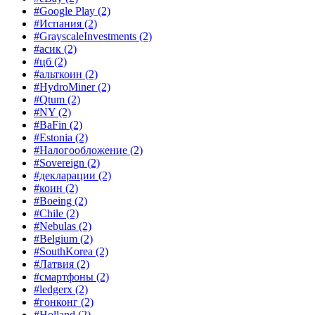
#Google Play
(2)
#Испания
(2)
#GrayscaleInvestments
(2)
#асик
(2)
#цб
(2)
#альткоин
(2)
#HydroMiner
(2)
#Qtum
(2)
#NY
(2)
#BaFin
(2)
#Estonia
(2)
#Налогообложение
(2)
#Sovereign
(2)
#декларации
(2)
#коин
(2)
#Boeing
(2)
#Chile
(2)
#Nebulas
(2)
#Belgium
(2)
#SouthKorea
(2)
#Латвия
(2)
#смартфоны
(2)
#ledgerx
(2)
#гонконг
(2)
#Holland
(2)