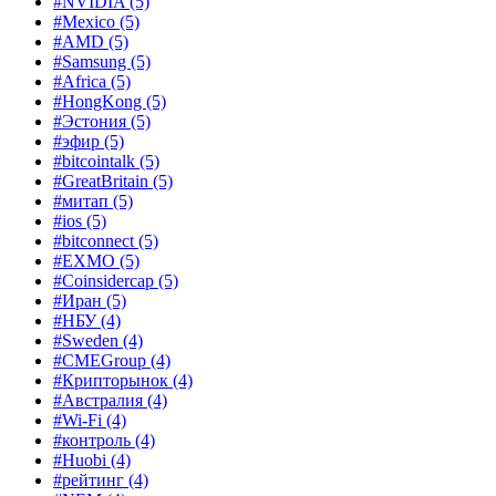
#NVIDIA
(5)
#Mexico
(5)
#AMD
(5)
#Samsung
(5)
#Africa
(5)
#HongKong
(5)
#Эстония
(5)
#эфир
(5)
#bitcointalk
(5)
#GreatBritain
(5)
#митап
(5)
#ios
(5)
#bitconnect
(5)
#EXMO
(5)
#Coinsidercap
(5)
#Иран
(5)
#НБУ
(4)
#Sweden
(4)
#CMEGroup
(4)
#Крипторынок
(4)
#Австралия
(4)
#Wi-Fi
(4)
#контроль
(4)
#Huobi
(4)
#рейтинг
(4)