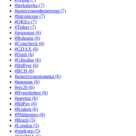
#lavkalavka
(7)
#криптоконференция
(7)
#bitcoincore
(7)
#OKEx
(7)
#Tether
(7)
#аукцион
(6)
#Bulgaria
(6)
#Coincheck
(6)
#GDAX
(6)
#Dash
(6)
#Gibraltar
(6)
#Bitflyer
(6)
#BCH
(6)
#криптоэкономика
(6)
#винник
(6)
#erc20
(6)
#Hyperledger
(6)
#meetup
(6)
#BitPay
(6)
#Kraken
(6)
#Philippines
(6)
#Brazil
(5)
#London
(5)
#трейдер
(5)