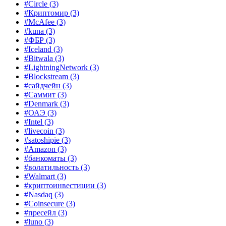
#Circle
(3)
#Криптомир
(3)
#McAfee
(3)
#kuna
(3)
#ФБР
(3)
#Iceland
(3)
#Bitwala
(3)
#LightningNetwork
(3)
#Blockstream
(3)
#сайдчейн
(3)
#Саммит
(3)
#Denmark
(3)
#ОАЭ
(3)
#Intel
(3)
#livecoin
(3)
#satoshipie
(3)
#Amazon
(3)
#банкоматы
(3)
#волатильность
(3)
#Walmart
(3)
#криптоинвестиции
(3)
#Nasdaq
(3)
#Coinsecure
(3)
#пресейл
(3)
#luno
(3)