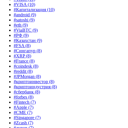
#VISA
(10)
#Капитализация
(10)
#android
(9)
#satoshi
(9)
#eth
(9)
#ViaBTC
(9)
#РФ
(9)
#Казахстан
(9)
#FSA
(8)
#Сингапур
(8)
#XRP
(8)
#France
(8)
#coindesk
(8)
#reddit
(8)
#JPMorgan
(8)
#криптоинвестор
(8)
#криптоиндустрия
(8)
#сбербанк
(8)
#forbes
(8)
#Fintech
(7)
#Apple
(7)
#CME
(7)
#Singapore
(7)
#Zcash
(7)
#дуров
(7)