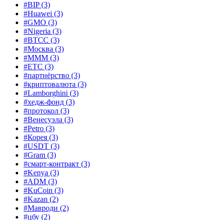
#BIP
(3)
#Huawei
(3)
#GMO
(3)
#Nigeria
(3)
#BTCC
(3)
#Москва
(3)
#MMM
(3)
#ETC
(3)
#партнёрство
(3)
#криптовалюта
(3)
#Lamborghini
(3)
#хедж-фонд
(3)
#протокол
(3)
#Венесуэла
(3)
#Petro
(3)
#Корея
(3)
#USDT
(3)
#Gram
(3)
#смарт-контракт
(3)
#Kenya
(3)
#ADM
(3)
#KuCoin
(3)
#Kazan
(2)
#Мавроди
(2)
#цбу
(2)