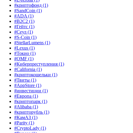
#криптофонд
(1)
#SandCoin
(1)
#ADA
(1)
#B2C2
(1)
#Гейтс
(1)
#Сеул
(1)
#S-Coin
(1)
#StellarLumens
(1)
#Lexus
(1)
#Токио
(1)
#OMF
(1)
#Киберпреступления
(1)
#California
(1)
#криптокошельки
(1)
#Твиты
(1)
#AppStore
(1)
#инвестиции
(1)
#Европа
(1)
#криптопарк
(1)
#Alibaba
(1)
#крипторубль
(1)
#КамАЗ
(1)
#Parity
(1)
#CryptoLady
(1)