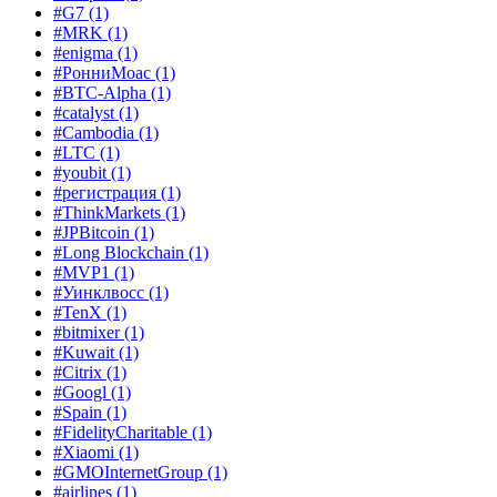
#G7
(1)
#MRK
(1)
#enigma
(1)
#РонниМоас
(1)
#BTC-Alpha
(1)
#catalyst
(1)
#Cambodia
(1)
#LTC
(1)
#youbit
(1)
#регистрация
(1)
#ThinkMarkets
(1)
#JPBitcoin
(1)
#Long Blockchain
(1)
#MVP1
(1)
#Уинклвосс
(1)
#TenX
(1)
#bitmixer
(1)
#Kuwait
(1)
#Citrix
(1)
#Googl
(1)
#Spain
(1)
#FidelityCharitable
(1)
#Xiaomi
(1)
#GMOInternetGroup
(1)
#airlines
(1)