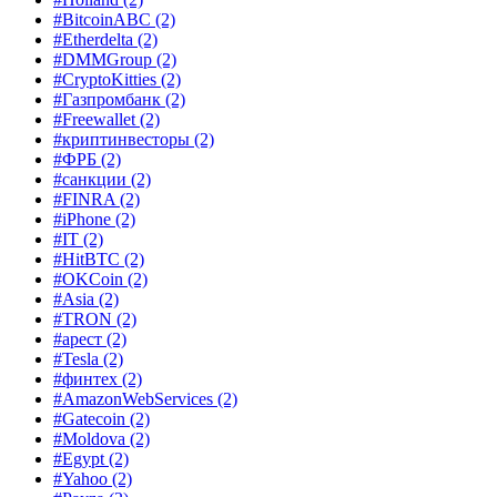
#BitcoinABC
(2)
#Etherdelta
(2)
#DMMGroup
(2)
#CryptoKitties
(2)
#Газпромбанк
(2)
#Freewallet
(2)
#криптинвесторы
(2)
#ФРБ
(2)
#санкции
(2)
#FINRA
(2)
#iPhone
(2)
#IT
(2)
#HitBTC
(2)
#OKCoin
(2)
#Asia
(2)
#TRON
(2)
#арест
(2)
#Tesla
(2)
#финтех
(2)
#AmazonWebServices
(2)
#Gatecoin
(2)
#Moldova
(2)
#Egypt
(2)
#Yahoo
(2)