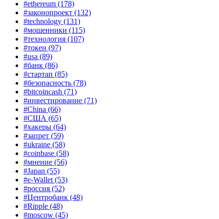
#ethereum
(178)
#законопроект
(132)
#technology
(131)
#мошенники
(115)
#технология
(107)
#токен
(97)
#usa
(89)
#банк
(86)
#стартап
(85)
#безопасность
(78)
#bitcoincash
(71)
#инвестирование
(71)
#China
(66)
#США
(65)
#хакеры
(64)
#запрет
(59)
#ukraine
(58)
#coinbase
(58)
#мнение
(56)
#Japan
(55)
#e-Wallet
(53)
#россия
(52)
#Центробанк
(48)
#Ripple
(48)
#moscow
(45)