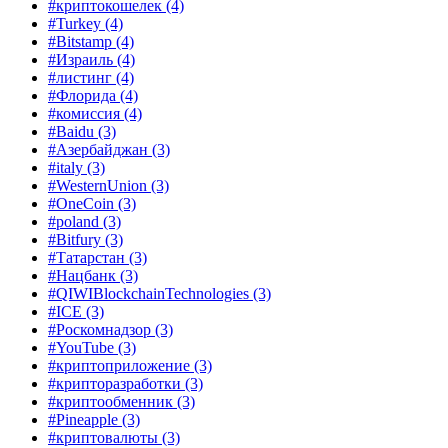
#криптокошелек
(4)
#Turkey
(4)
#Bitstamp
(4)
#Израиль
(4)
#листинг
(4)
#Флорида
(4)
#комиссия
(4)
#Baidu
(3)
#Азербайджан
(3)
#italy
(3)
#WesternUnion
(3)
#OneCoin
(3)
#poland
(3)
#Bitfury
(3)
#Татарстан
(3)
#Нацбанк
(3)
#QIWIBlockchainTechnologies
(3)
#ICE
(3)
#Роскомнадзор
(3)
#YouTube
(3)
#криптоприложение
(3)
#крипторазработки
(3)
#криптообменник
(3)
#Pineapple
(3)
#криптовалюты
(3)