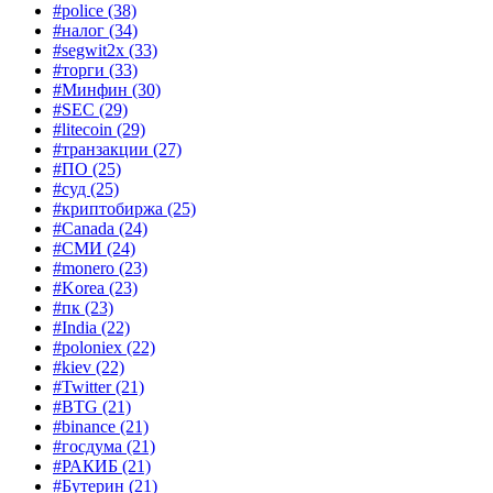
#police
(38)
#налог
(34)
#segwit2x
(33)
#торги
(33)
#Минфин
(30)
#SEC
(29)
#litecoin
(29)
#транзакции
(27)
#ПО
(25)
#суд
(25)
#криптобиржа
(25)
#Canada
(24)
#СМИ
(24)
#monero
(23)
#Korea
(23)
#пк
(23)
#India
(22)
#poloniex
(22)
#kiev
(22)
#Twitter
(21)
#BTG
(21)
#binance
(21)
#госдума
(21)
#РАКИБ
(21)
#Бутерин
(21)