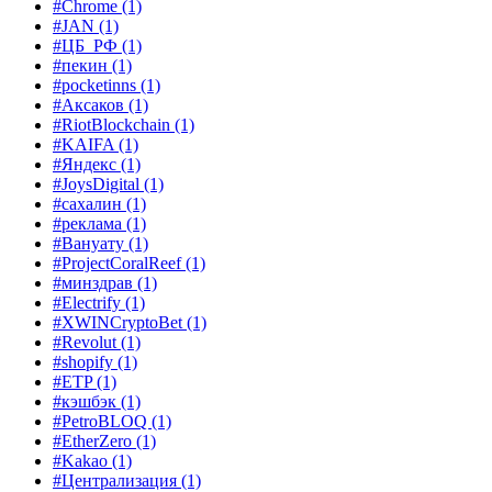
#Chrome
(1)
#JAN
(1)
#ЦБ_РФ
(1)
#пекин
(1)
#pocketinns
(1)
#Аксаков
(1)
#RiotBlockchain
(1)
#KAIFA
(1)
#Яндекс
(1)
#JoysDigital
(1)
#сахалин
(1)
#рекламa
(1)
#Вануату
(1)
#ProjectCoralReef
(1)
#минздрав
(1)
#Electrify
(1)
#XWINCryptoBet
(1)
#Revolut
(1)
#shopify
(1)
#ETP
(1)
#кэшбэк
(1)
#PetroBLOQ
(1)
#EtherZero
(1)
#Kakao
(1)
#Централизация
(1)