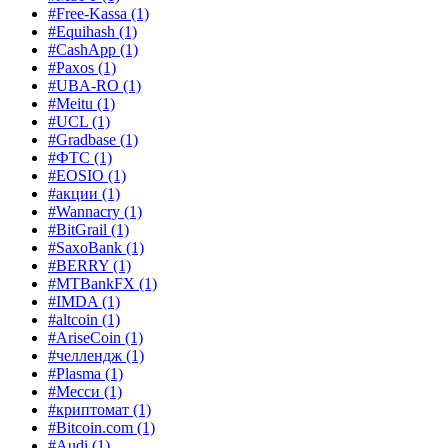
#Free-Kassa
(1)
#Equihash
(1)
#CashApp
(1)
#Paxos
(1)
#UBA-RO
(1)
#Meitu
(1)
#UCL
(1)
#Gradbase
(1)
#ФТС
(1)
#EOSIO
(1)
#акции
(1)
#Wannacry
(1)
#BitGrail
(1)
#SaxoBank
(1)
#BERRY
(1)
#MTBankFX
(1)
#IMDA
(1)
#altcoin
(1)
#AriseCoin
(1)
#челлендж
(1)
#Plasma
(1)
#Месси
(1)
#криптомат
(1)
#Bitcoin.com
(1)
#Audi
(1)