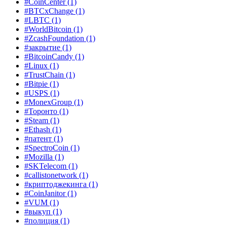
#CoinCenter
(1)
#BTCxChange
(1)
#LBTC
(1)
#WorldBitcoin
(1)
#ZcashFoundation
(1)
#закрытие
(1)
#BitcoinCandy
(1)
#Linux
(1)
#TrustChain
(1)
#Bitpie
(1)
#USPS
(1)
#MonexGroup
(1)
#Торонто
(1)
#Steam
(1)
#Ethash
(1)
#патент
(1)
#SpectroCoin
(1)
#Mozilla
(1)
#SKTelecom
(1)
#callistonetwork
(1)
#криптоджекинга
(1)
#CoinJanitor
(1)
#VUM
(1)
#выкуп
(1)
#полиция
(1)