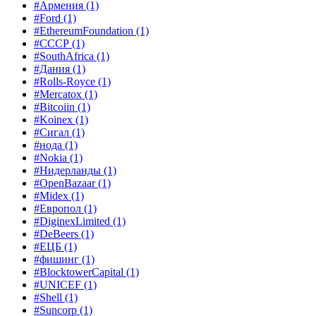
#Армения
(1)
#Ford
(1)
#EthereumFoundation
(1)
#СССР
(1)
#SouthAfrica
(1)
#Дания
(1)
#Rolls-Royce
(1)
#Mercatox
(1)
#Bitcoiin
(1)
#Koinex
(1)
#Сигал
(1)
#нода
(1)
#Nokia
(1)
#Нидерланды
(1)
#OpenBazaar
(1)
#Midex
(1)
#Европол
(1)
#DiginexLimited
(1)
#DeBeers
(1)
#ЕЦБ
(1)
#фишинг
(1)
#BlocktowerCapital
(1)
#UNICEF
(1)
#Shell
(1)
#Suncorp
(1)