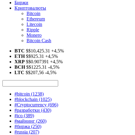
Биржи
Криптовалюты
Bitcoin
Ethereum
Litecoin
Ripple
Monero
Bitcoin Cash
BTC
$
$10,425.31
+4,5%
ETH
$
$925.31
+4,5%
XRP
$
$0.907391
+4,5%
BCH
$
$1225.31
-4,5%
LTC
$
$207,56
-4,5%
#bitcoin
(1238)
#blockchain
(1025)
#Cryptocurrency
(696)
#разработки
(430)
#ico
(389)
#майнинг
(260)
#биржа
(250)
#russia
(207)