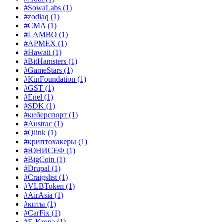
#SowaLabs
(1)
#zodiaq
(1)
#CMA
(1)
#LAMBO
(1)
#APMEX
(1)
#Hawaii
(1)
#BitHamsters
(1)
#GameStars
(1)
#KinFoundation
(1)
#GST
(1)
#Enel
(1)
#SDK
(1)
#киберспорт
(1)
#Austrac
(1)
#Qlink
(1)
#криптохакеры
(1)
#ЮНИСЕФ
(1)
#BigCoin
(1)
#Drupal
(1)
#Craigslist
(1)
#VLBToken
(1)
#AirAsia
(1)
#киты
(1)
#CarFix
(1)
#E-Krona
(1)