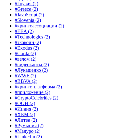
#Грузия
(2)
#Greece
(2)
#JavaScript
(2)
#Slovenia
(2)
#криптоассоциации
(2)
#EEA
(2)
#Technologies
(2)
#экокоин
(2)
#Exodus
(2)
#Corda
(2)
#взлом
(2)
#видеокарты
(2)
#Лукашенко
(2)
#WWF
(2)
#BBVA
(2)
#криптоплатформа
(2)
#приложение
(2)
#CryptoCelebrities
(2)
#ООН
(2)
#Индия
(2)
#XEM
(2)
#Литва
(2)
#Румыния
(2)
#Мадуро
(2)
#LinkedIn
(2)