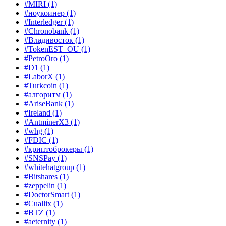
#MIRI
(1)
#ноукоинер
(1)
#Interledger
(1)
#Chronobank
(1)
#Владивосток
(1)
#TokenEST_OU
(1)
#PetroOro
(1)
#D1
(1)
#LaborX
(1)
#Turkcoin
(1)
#алгоритм
(1)
#AriseBank
(1)
#Ireland
(1)
#AntminerX3
(1)
#whg
(1)
#FDIC
(1)
#криптоброкеры
(1)
#SNSPay
(1)
#whitehatgroup
(1)
#Bitshares
(1)
#zeppelin
(1)
#DoctorSmart
(1)
#Cuallix
(1)
#BTZ
(1)
#aeternity
(1)