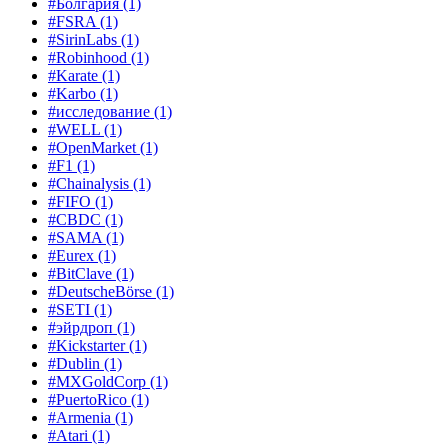
#Болгария
(1)
#FSRA
(1)
#SirinLabs
(1)
#Robinhood
(1)
#Karate
(1)
#Karbo
(1)
#исследование
(1)
#WELL
(1)
#OpenMarket
(1)
#F1
(1)
#Chainalysis
(1)
#FIFO
(1)
#CBDC
(1)
#SAMA
(1)
#Eurex
(1)
#BitClave
(1)
#DeutscheBörse
(1)
#SETI
(1)
#эйрдроп
(1)
#Kickstarter
(1)
#Dublin
(1)
#MXGoldCorp
(1)
#PuertoRico
(1)
#Armenia
(1)
#Atari
(1)