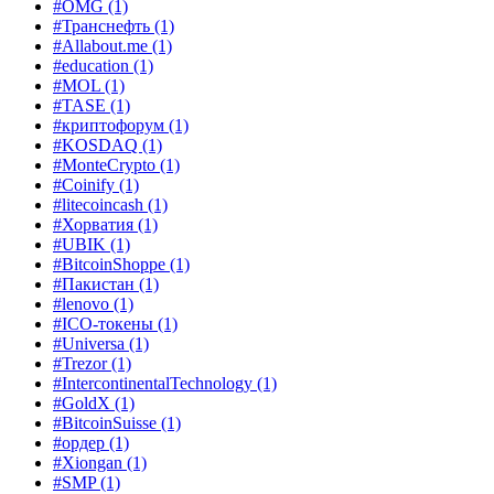
#OMG
(1)
#Транснефть
(1)
#Allabout.me
(1)
#education
(1)
#MOL
(1)
#TASE
(1)
#криптофорум
(1)
#KOSDAQ
(1)
#MonteCrypto
(1)
#Coinify
(1)
#litecoincash
(1)
#Хорватия
(1)
#UBIK
(1)
#BitcoinShoppe
(1)
#Пакистан
(1)
#lenovo
(1)
#ICO-токены
(1)
#Universa
(1)
#Trezor
(1)
#IntercontinentalTechnology
(1)
#GoldX
(1)
#BitcoinSuisse
(1)
#ордер
(1)
#Xiongan
(1)
#SMP
(1)