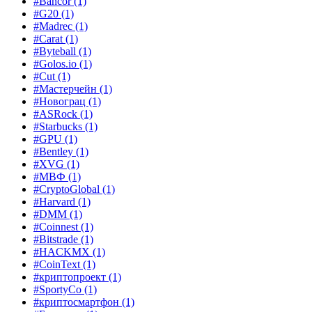
#Bancor
(1)
#G20
(1)
#Madrec
(1)
#Carat
(1)
#Byteball
(1)
#Golos.io
(1)
#Cut
(1)
#Мастерчейн
(1)
#Новограц
(1)
#ASRock
(1)
#Starbucks
(1)
#GPU
(1)
#Bentley
(1)
#XVG
(1)
#МВФ
(1)
#CryptoGlobal
(1)
#Harvard
(1)
#DMM
(1)
#Coinnest
(1)
#Bitstrade
(1)
#HACKMX
(1)
#CoinText
(1)
#криптопроект
(1)
#SportyCo
(1)
#криптосмартфон
(1)