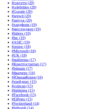
#соцсети
(20)
#celebrities
(20)
#Google
(20)
#segwit
(20)
#запуск
(20)
#хардфорк
(19)
#мессенджер
(19)
#bittrex
(19)
#btc
(19)
#ASIC
(19)
#опрос
(18)
#Microsoft
(18)
#UK
(18)
#майнеры
(17)
#Криптостартап
(17)
#bitmain
(17)
#фьючерс
(16)
#ЮжнаяКорея
(16)
#трейдинг
(15)
#coincap
(15)
#lightning
(15)
#Facebook
(15)
#ElPetro
(15)
#Switzerland
(14)
#bithumb
(14)